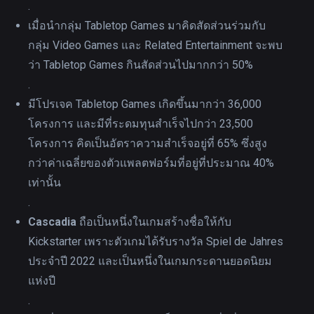
.
เมื่อนำกลุ่ม Tabletop Games มาคิดสัดส่วนร่วมกับ
กลุ่ม Video Games และ Related Entertainment จะพบ
ว่า Tabletop Games กินสัดส่วนไปมากกว่า 50%
.
มีโปรเจค Tabletop Games เกิดขึ้นมากว่า 36,000
โครงการ และมีที่ระดมทุนสำเร็จไปกว่า 23,500
โครงการ คิดเป็นอัตราความสำเร็จอยู่ที่ 65% ซึ่งสูง
กว่าค่าเฉลี่ยของตัวแพลตฟอร์มที่อยู่ที่ประมาณ 40%
เท่านั้น
.
Cascadia
ถือเป็นหนึ่งในเกมสร้างชื่อให้กับ
Kickstarter เพราะตัวเกมได้รับรางวัล Spiel de Jahres
ประจำปี 2022 และเป็นหนึ่งในเกมกระดานยอดนิยม
แห่งปี
.