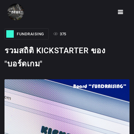
FUNDRAISING
375
รวมสถิติ KICKSTARTER ของ
HOME
"บอร์ดเกม"
NEWS
FUNDRAISING
IDEA
UNBOX