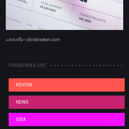
แหล่งที่มา
dicebreaker.com
CATEGORIES LIST
REVIEW
NEWS
IDEA