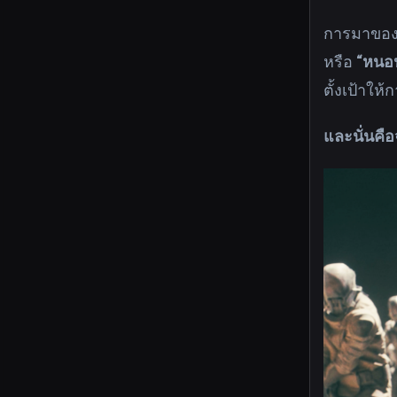
การมาขอ
หรือ
“หนอ
ตั้งเป้าให
และนั่นคื