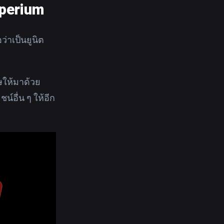
perium
่าเป็นยูนิต
ษให้มาด้วย
น์อื่น ๆ ให้อีก