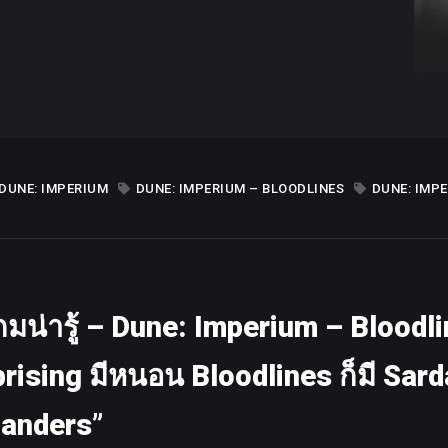
DUNE: IMPERIUM
DUNE: IMPERIUM – BLOODLINES
DUNE: IMPE
กมน่ารู้ – Dune: Imperium – Bloodl
prising มีหนอน Bloodlines ก็มี Sar
anders”