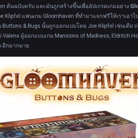
 ต้นฉบับครับ และมันถูกสร้างขึ้นเพื่ออัปเกรดเกมอย่าง
Gl
e Klipfel แฟนเกม Gloomhaven ที่ทำมาแจกฟรีให้เราเอาไป
 Buttons & Bugs นั้นถูกออกแบบโดย Joe Klipfel เช่นเดียวกัน
ki Valens ผู้ออกแบบเกม Mansions of Madness, Eldritch Ho
ละอีกมากมาย