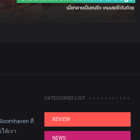
CATEGORIES LIST
REVIEW
Gloomhaven ที่
ให้เรา
NEWS