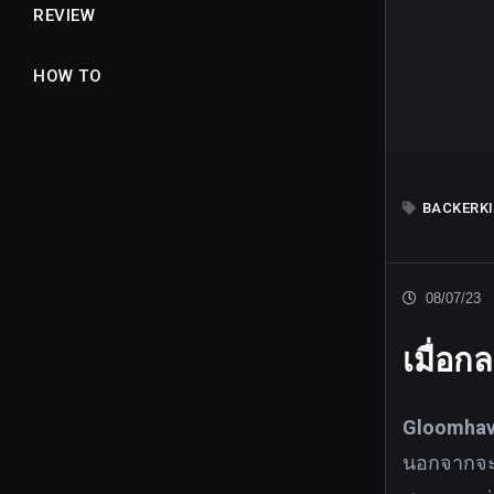
REVIEW
HOW TO
BACKERKI
08/07/23
เมื่อก
Gloomhav
นอกจากจะเ