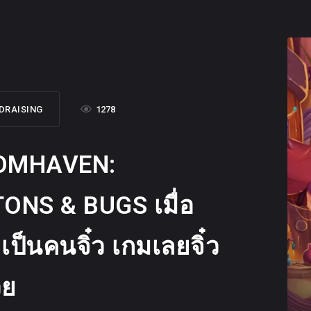
DRAISING
1278
OMHAVEN:
ONS & BUGS เมื่อ
ป็นคนจิ๋ว เกมเลยจิ๋ว
วย