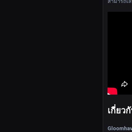
สามารถเล่
เกี่ยว
Gloomhav