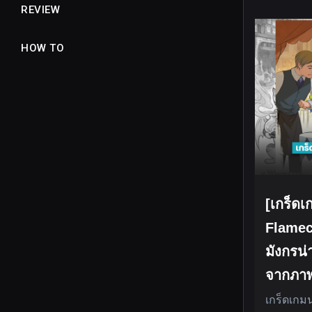
REVIEW
HOW TO
[เกร็ดเก
Flamecr
มังกรน่า
จากภาพ
เกร็ดเกมน