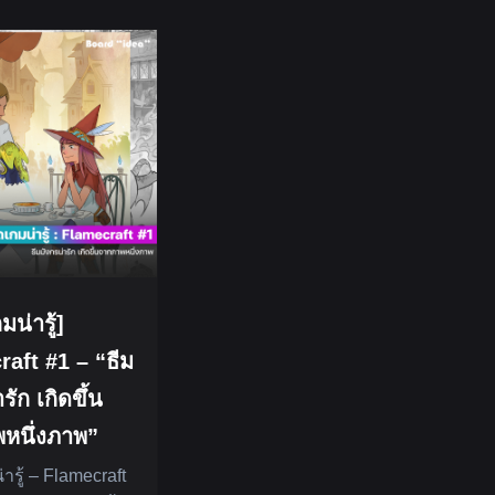
มน่ารู้]
aft #1 – “ธีม
รัก เกิดขึ้น
หนึ่งภาพ”
่ารู้ – Flamecraft