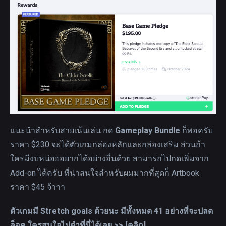
แนะนำสำหรับสายเน้นเล่น กด
Gameplay Bundle
ก็พอครับ
ราคา $230 จะได้ตัวเกมกล่องหลักและกล่องเสริม ส่วนถ้า
ใครมีงบหน่อยอยากได้อย่างอื่นด้วย สามารถไปกดเพิ่มจาก
Add-on ได้ครับ ที่น่าสนใจสำหรับผมมากที่สุดก็ Artbook
ราคา $45 จ้าาา
ตัวเกมมี Stretch goals ด้วยนะ มีทั้งหมด 41 อย่างที่จะปลด
ล็อค ใครสนใจไปตำที่นี่ได้เลย >>
[คลิก]