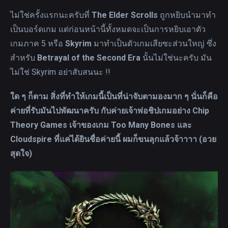
ไม่ใช่ครั้งแรกนะครับที่
The Elder Scrolls
ถูกหยิบนำมาทำ
เป็นบอร์ดเกม แต่ก่อนหน้านี้ทั้งหมดจะเป็นการหยิบเอาตัว
เกมภาค 5 หรือ
Skyrim
มาทำเป็นตัวเกมเสียซะส่วนใหญ่ ซึ่ง
สำหรับ
Betrayal of the Second Era
นั้นไม่ใช่นะครับ มัน
ไม่ใช่ Skyrim อย่าสับสนนะ !!
ใด ๆ ก็ตาม สิ่งที่ทำให้เกมนี้เป็นที่น่าจับตามองมาก ๆ นั่นก็คือ
ค่ายที่รับมันไปพัฒนาครับ กับค่ายเจ้าพ่อชิปเกมอย่าง Chip
Theory Games เจ้าของเกม Too Many Bones และ
Cloudspire ที่แค่ได้ยินชื่อค่ายนี้ ผมก็ขนลุกแล้วจ้าาาา (อวย
สุดใจ)