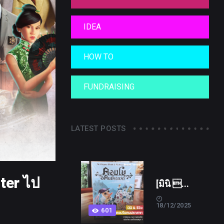
IDEA
HOW TO
FUNDRAISING
LATEST POSTS
ter ไป
[มินิ ...
18/12/2025
601