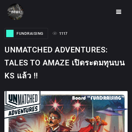
FUNDRAISING
1117
UNMATCHED ADVENTURES:
HOME
TALES TO AMAZE เปิดระดมทุนบน
NEWS
KS แล้ว !!
FUNDRAISING
IDEA
UNBOX